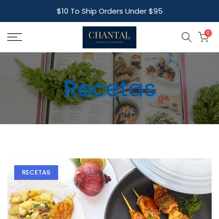
Skip
$10 To Ship Orders Under $95
to
content
0
Recetas
RECETAS