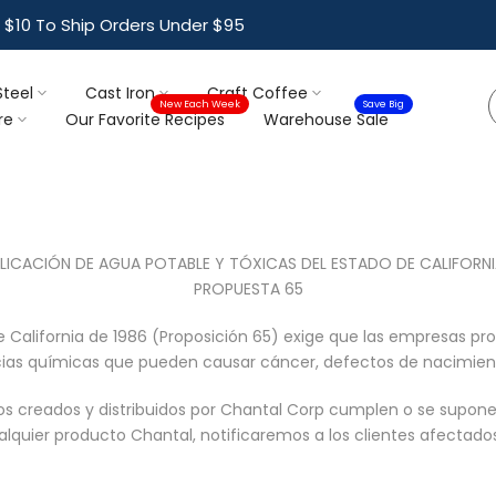
$10 To Ship Orders Under $95
Steel
Cast Iron
Craft Coffee
New Each Week
Save Big
re
Our Favorite Recipes
Warehouse Sale
PLICACIÓN DE AGUA POTABLE Y TÓXICAS DEL ESTADO DE CALIFORNI
PROPUESTA 65
e California de 1986 (Proposición 65) exige que las empresas pro
ancias químicas que pueden causar cáncer, defectos de nacimien
s creados y distribuidos por Chantal Corp cumplen o se supone 
ualquier producto Chantal, notificaremos a los clientes afectad