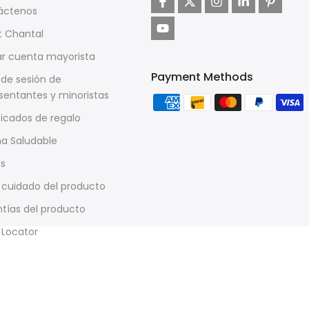
áctenos
t Chantal
ar cuenta mayorista
Payment Methods
o de sesión de
sentantes y minoristas
ficados de regalo
a Saludable
os
 cuidado del producto
tías del producto
 Locator