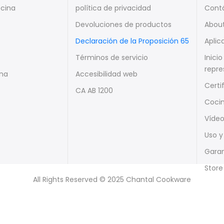
ocina
política de privacidad
Cont
Devoluciones de productos
Abou
Declaración de la Proposición 65
Aplic
Términos de servicio
Inici
repre
ina
Accesibilidad web
Certi
CA AB 1200
Cocin
Víde
Uso y
Garan
Store
All Rights Reserved © 2025 Chantal Cookware