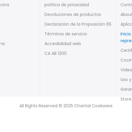
ocina
política de privacidad
Cont
Devoluciones de productos
Abou
Declaración de la Proposición 65
Aplic
Términos de servicio
Inici
repre
ina
Accesibilidad web
Certi
CA AB 1200
Cocin
Víde
Uso y
Garan
Store
All Rights Reserved © 2025 Chantal Cookware