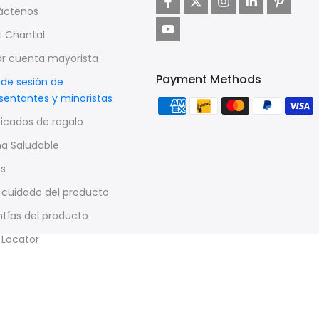
áctenos
t Chantal
ar cuenta mayorista
Payment Methods
o de sesión de
sentantes y minoristas
ficados de regalo
a Saludable
os
 cuidado del producto
tías del producto
 Locator