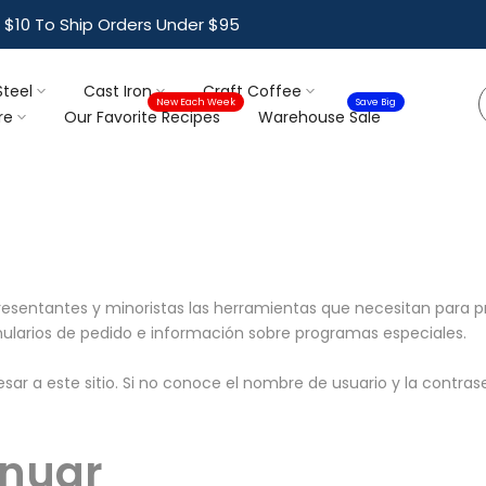
$10 To Ship Orders Under $95
Steel
Cast Iron
Craft Coffee
New Each Week
Save Big
re
Our Favorite Recipes
Warehouse Sale
presentantes y minoristas las herramientas que necesitan para 
ularios de pedido e información sobre programas especiales.
ar a este sitio. Si no conoce el nombre de usuario y la contra
inuar