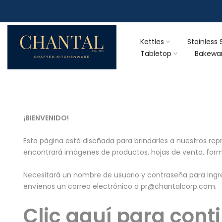
Skip
to
content
Kettles
Stainless 
Tabletop
Bakewa
¡BIENVENIDO!
Esta página está diseñada para brindarles a nuestros re
encontrará imágenes de productos, hojas de venta, form
Necesitará un nombre de usuario y contraseña para ingres
envíenos un correo electrónico a pr@chantalcorp.com.
Clic aquí para cont