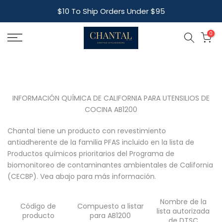
Skip
$10 To Ship Orders Under $95
to
content
0
INFORMACIÓN QUÍMICA DE CALIFORNIA PARA UTENSILIOS DE
COCINA AB1200
Chantal tiene un producto con revestimiento
antiadherente de la familia PFAS incluido en la lista de
Productos químicos prioritarios del Programa de
biomonitoreo de contaminantes ambientales de California
(CECBP). Vea abajo para más información.
Nombre de la
Código de
Compuesto a listar
lista autorizada
producto
para AB1200
de DTSC