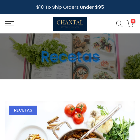
Skip
$10 To Ship Orders Under $95
to
content
0
Recetas
RECETAS