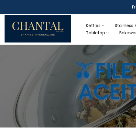
Skip
to
content
Kettles
Stainless 
Tabletop
Bakewa
🫒FIL
ACEI