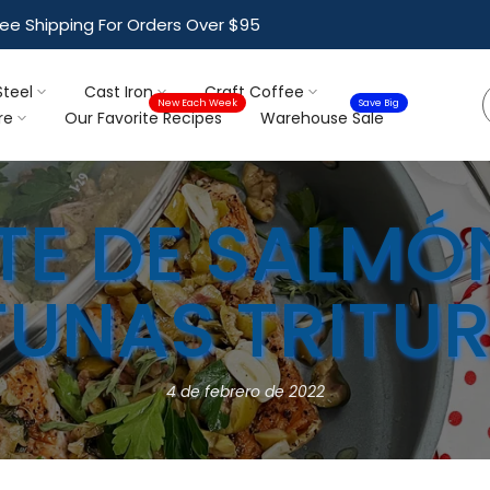
$10 To Ship Orders Under $95
Steel
Cast Iron
Craft Coffee
New Each Week
Save Big
re
Our Favorite Recipes
Warehouse Sale
ETE DE SALM
TUNAS TRITU
4 de febrero de 2022