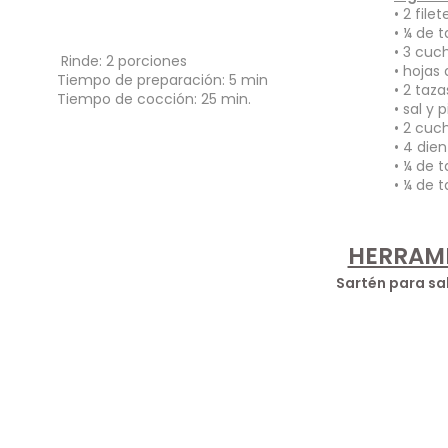
• 2 fil
•
¼ de t
• 3 cuc
Rinde: 2 porciones
• hojas
Tiempo de preparación: 5 min
• 2 taz
Tiempo de cocción: 25 min.
• sal y
• 2 cuc
• 4 die
•
¼ de t
•
¼ de t
HERRAMI
Sartén para sal