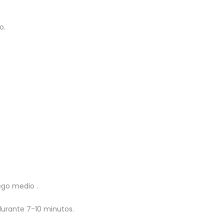
o.
uego medio
.
 durante 7-10 minutos.