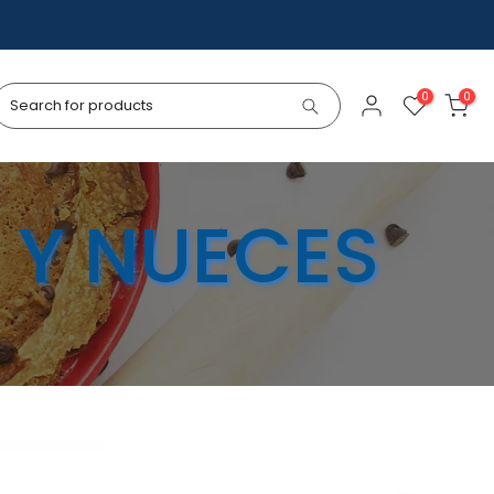
0
0
 Y NUECES