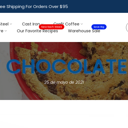
ree Shipping For Orders Over $95
Steel
Cast Iron
Craft Coffee
New Each Week
Save Big
re
Our Favorite Recipes
Warehouse Sale
E CHOCOLATE
25 de mayo de 2021