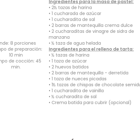
Ingredientes para la masa de pastel:
• 2½ tazas de harina
• 1 cucharada de azúcar
• 1 cucharadita de sal
• 2 barras de mantequilla crema dulce
• 2 cucharaditas de vinagre de sidra de
manzana
inde: 8 porciones
•
½ taza de agua helada
po de preparación:
Ingredientes para el relleno de tarta:
10 min
•
½
tazas de harina
mpo de cocción: 45
• 1 taza de azúcar
min.
• 2 huevos batidos
• 2 barras de mantequilla - derretida
• 1 taza de nueces picadas
• 1½ tazas de chispas de chocolate semid
• 1 cucharadita de vainilla
•
½ cucharadita de sal
• Crema batida para cubrir (opcional)