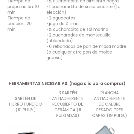
Tiempo de
•
½ cucharadita de pimienta negra
preparación: 10
• 1
cucharadita de salsa picante (tu
min
elección)
Tiempo de
• 2 aguacates
cocción: 20
• jugo de ½ lima
min.
• ½ cucharadita de sal marina
• 2 cucharadas de mantequilla
(ablandada)
• 6 rebanadas de pan de masa madre
(o cualquier otro pan de molde
grueso)
HERRAMIENTAS NECESARIAS: (haga clic para comprar)
3.SARTÉN
PLANCHA
SARTÉN DE
ANTIADHERENTE
ANTIADHERENTE
HIERRO FUNDIDO
RECUBIERTO DE
DE CALIBRE
(10 PULG.)
CERÁMICA (11
PESADO TRES
PULGADAS)
CAPAS (19 PULG.)