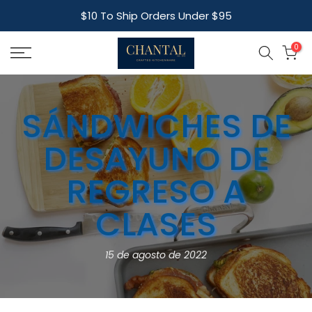
Skip
Free Shipping For Orders Over $95
to
content
0
SÁNDWICHES DE
DESAYUNO DE
REGRESO A
CLASES
15 de agosto de 2022