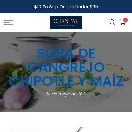
Skip
$10 To Ship Orders Under $95
to
content
0
SOPA DE
CANGREJO
CHIPOTLE Y MAÍZ
24 de mayo de 2021