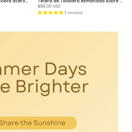
Tetera Heath esmaltada sobre acero (2 cuartos), gris niebla
Tetera de Talavera esmaltada sobre acero (1.8 Qt.)
$88.00 USD
2 reviews