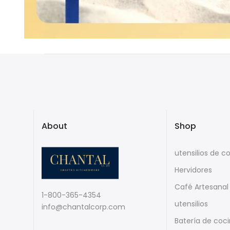
About
Shop
utensilios de c
Hervidores
Café Artesanal
1-800-365-4354
utensilios
info@chantalcorp.com
Batería de coc