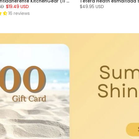
Sartén antiadherente KitchenGear (11 pulg.)
SD
$19.49 USD
$49.95 USD
16 reviews