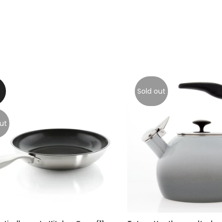
Sold out
ut