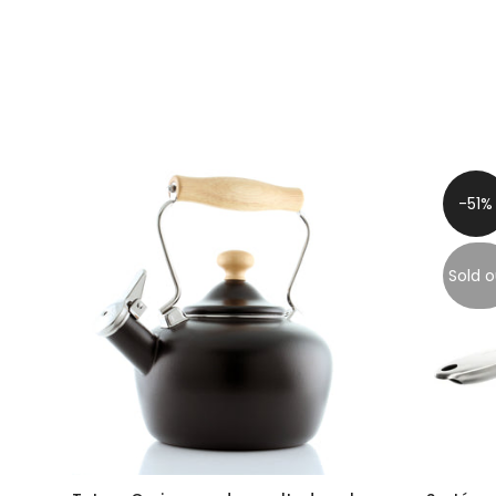
-51%
Sold o