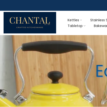
Skip
to
content
Kettles
Stainless 
Tabletop
Bakewa
E