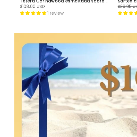
Tetera Carinawood esmaltada sobre acero (1,8 cuartos), negro mate
$108.00 USD
$39.95 U
1 review