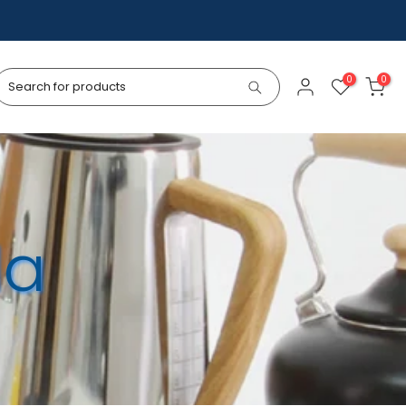
0
0
da