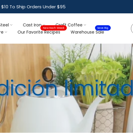
$10 To Ship Orders Under $95
Steel
Cast Iron
Craft Coffee
New Each Week
Save Big
re
Our Favorite Recipes
Warehouse Sale
dición limita