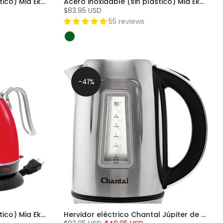
Acero inoxidable (sin plástico) Mia Ekettle™ - Hervidor de agua eléctrico (32 oz.) - Cobre
Acero inoxidable (sin plástico) Mia Ekettle™ - Hervidor de agua eléctrico (32 oz.) - Onyx
$83.95 USD
55 reviews
-41%
Acero inoxidable (sin plástico) Mia Ekettle™ - Hervidor de agua eléctrico (32 oz.) - Red
Hervidor eléctrico Chantal Júpiter de 1,8 cuartos de galón, acero inoxidable, plateado