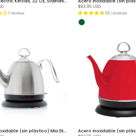
Royale Electric Kettles, 32 Oz, Stainless Steel, BPA-Free
SD
$83.95 USD
1 review
55 reviews
Acero inoxidable (sin plástico) Mia Ekettle™ - Hervidor de agua eléctrico (32 oz.) - Stainless Steel