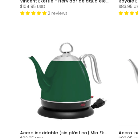
Vincent Ekettle - Hervidor de agua eléctrico de acero inoxidable cepillado (1,8 qt.)
$104.95 USD
$83.95 U
2 reviews
Acero inoxidable (sin plástico) Mia Ekettle™ - Hervidor de agua eléctrico (32 oz.) - Forest Green