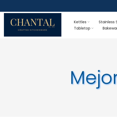
Skip
to
content
Kettles
Stainless 
Tabletop
Bakewa
Mejor