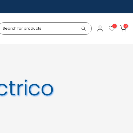
0
0
ctrico