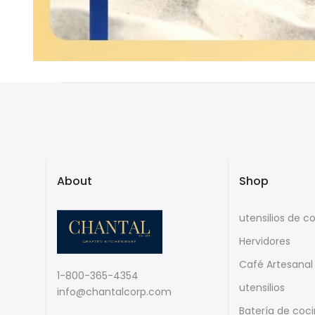
About
Shop
utensilios de c
Hervidores
Café Artesanal
1-800-365-4354
utensilios
info@chantalcorp.com
Batería de coc