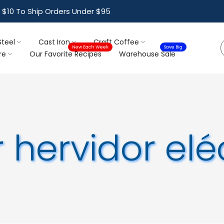
$10 To Ship Orders Under $95
Steel
Cast Iron
Craft Coffee
New Each Week
Save Big
re
Our Favorite Recipes
Warehouse Sale
 hervidor elé